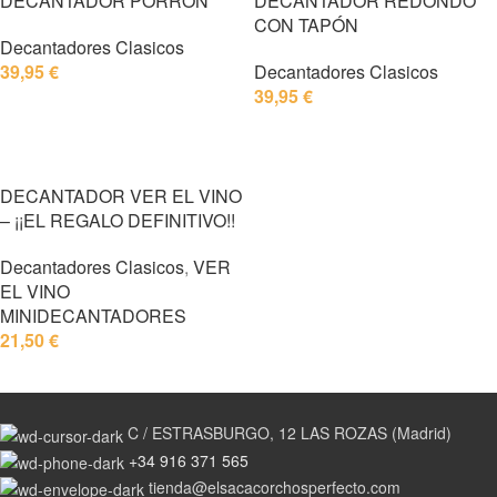
DECANTADOR PORRON
DECANTADOR REDONDO
CON TAPÓN
Decantadores Clasicos
39,95
€
Decantadores Clasicos
39,95
€
AÑADIR AL CARRITO
AÑADIR AL CARRITO
DECANTADOR VER EL VINO
– ¡¡EL REGALO DEFINITIVO!!
Decantadores Clasicos
,
VER
EL VINO
MINIDECANTADORES
21,50
€
AÑADIR AL CARRITO
C / ESTRASBURGO, 12 LAS ROZAS (Madrid)
+34 916 371 565
tienda@elsacacorchosperfecto.com