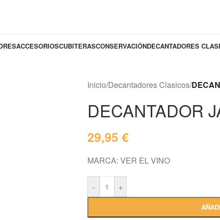
DORES
ACCESORIOS
CUBITERAS
CONSERVACIÓN
DECANTADORES CLAS
Inicio
/
Decantadores Clasicos
/
DECAN
DECANTADOR J
29,95
€
MARCA: VER EL VINO
-
+
AÑAD