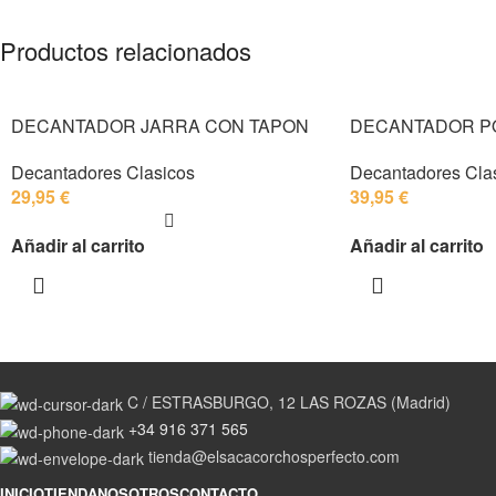
Productos relacionados
DECANTADOR JARRA CON TAPON
DECANTADOR 
Decantadores Clasicos
Decantadores Cla
29,95
€
39,95
€
Añadir al carrito
Añadir al carrito
C / ESTRASBURGO, 12 LAS ROZAS (Madrid)
+34 916 371 565
tienda@elsacacorchosperfecto.com
INICIO
TIENDA
NOSOTROS
CONTACTO