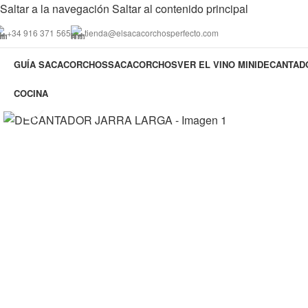
Saltar a la navegación
Saltar al contenido principal
+34 916 371 565
tienda@elsacacorchosperfecto.com
GUÍA SACACORCHOS
SACACORCHOS
VER EL VINO MINIDECANTA
COCINA
Haga Click para agrandar