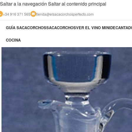
Saltar a la navegación
Saltar al contenido principal
+34 916 371 565
tienda@elsacacorchosperfecto.com
GUÍA SACACORCHOS
SACACORCHOS
VER EL VINO MINIDECANTA
COCINA