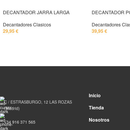
DECANTADOR JARRA LARGA
DECANTADOR 
Decantadores Clasicos
Decantadores Cla
29,95
€
39,95
€
Inicio
C / ESTRASBURGO, 12 LAS ROZAS
Tienda
(Madrid)
Nosotros
+34 916 371 565