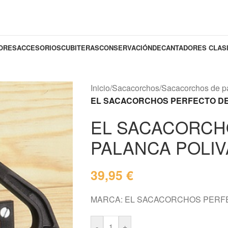
DORES
ACCESORIOS
CUBITERAS
CONSERVACIÓN
DECANTADORES CLAS
Inicio
/
Sacacorchos
/
Sacacorchos de p
EL SACACORCHOS PERFECTO DE
EL SACACORCH
PALANCA POLI
39,95
€
MARCA: EL SACACORCHOS PERF
-
+