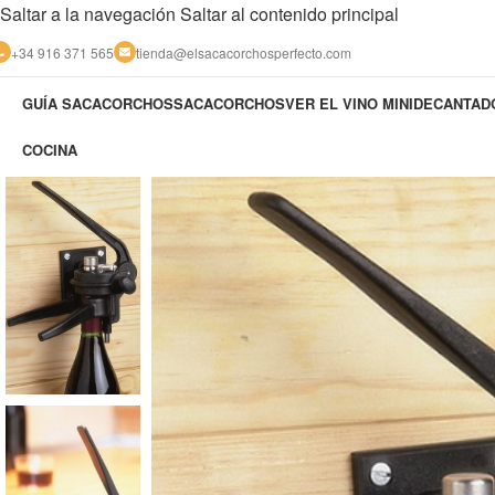
Saltar a la navegación
Saltar al contenido principal
+34 916 371 565
tienda@elsacacorchosperfecto.com
GUÍA SACACORCHOS
SACACORCHOS
VER EL VINO MINIDECANTA
COCINA