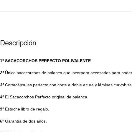
Descripción
1º SACACORCHOS PERFECTO POLIVALENTE
2º
Único sacacorchos de palanca que incorpora accesorios para poder 
3º
Cortacápsulas perfecto con corte a doble altura y láminas curvobisel
4º
El Sacacorchos Perfecto original de palanca.
5º
Estuche libro de regalo.
6º
Garantía de dos años.