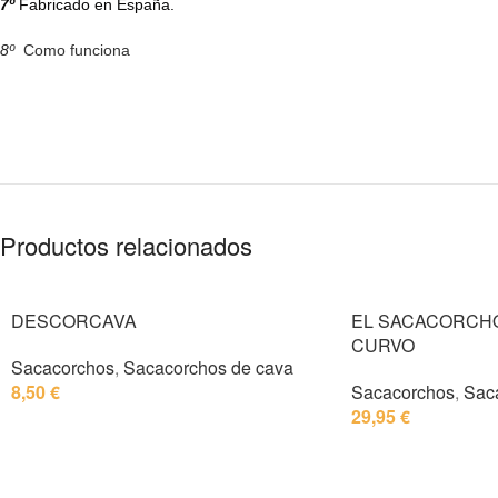
7º
Fabricado en España.
8
º
Como funciona
Productos relacionados
DESCORCAVA
EL SACACORCH
CURVO
Sacacorchos
,
Sacacorchos de cava
8,50
€
Sacacorchos
,
Sac
29,95
€